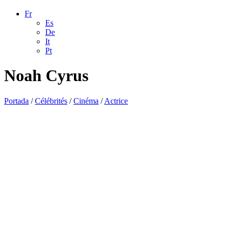
Fr
Es
De
It
Pt
Noah Cyrus
Portada
/
Célébrités
/
Cinéma
/
Actrice