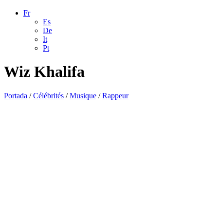
Fr
Es
De
It
Pt
Wiz Khalifa
Portada
/
Célébrités
/
Musique
/
Rappeur