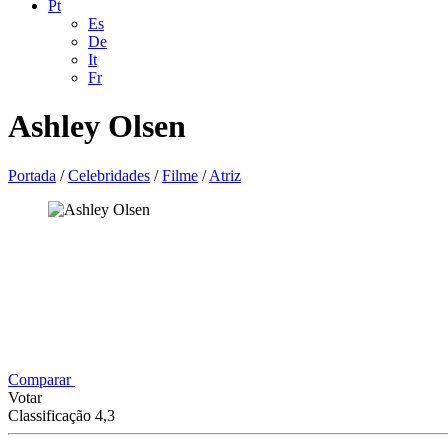
Pt
Es
De
It
Fr
Ashley Olsen
Portada
/
Celebridades
/
Filme
/
Atriz
Comparar
Votar
Classificação 4,3