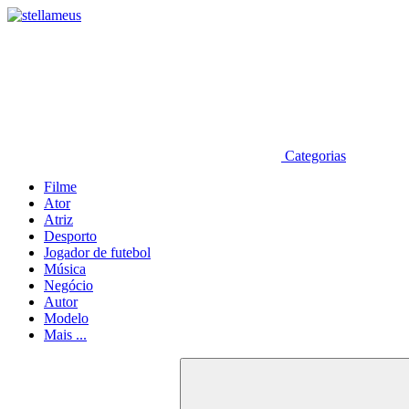
Categorias
Filme
Ator
Atriz
Desporto
Jogador de futebol
Música
Negócio
Autor
Modelo
Mais ...