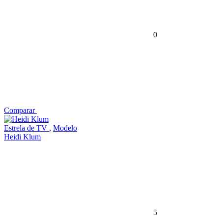
0
Comparar
Estrela de TV
,
Modelo
Heidi Klum
5