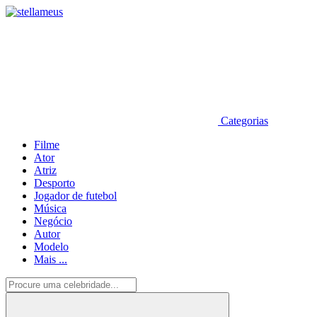
Categorias
Filme
Ator
Atriz
Desporto
Jogador de futebol
Música
Negócio
Autor
Modelo
Mais ...