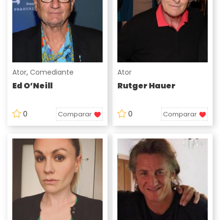
Ator
,
Comediante
Ator
Ed O’Neill
Rutger Hauer
0
0
Comparar
Comparar