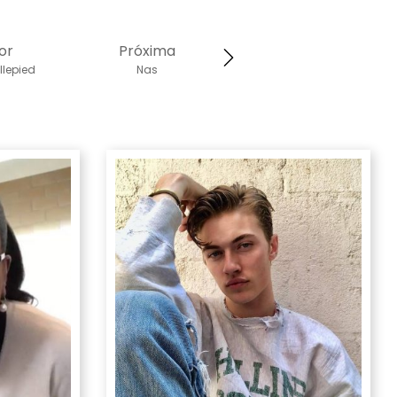
or
Próxima
llepied
Nas