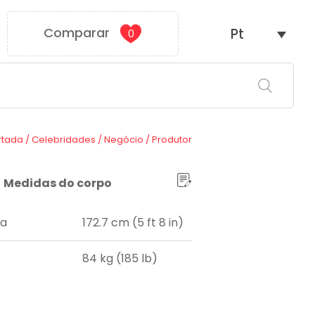
Comparar
Pt
0
rtada
/
Celebridades
/
Negócio
/
Produtor
Medidas do corpo
ra
172.7 cm (5 ft 8 in)
84 kg (185 lb)