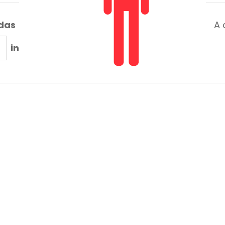
adas
A 
in