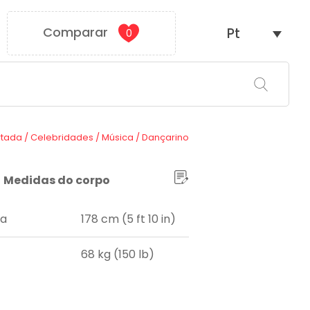
Comparar
Pt
0
rtada
/
Celebridades
/
Música
/
Dançarino
Medidas do corpo
ra
178 cm (5 ft 10 in)
68 kg (150 lb)