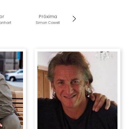
or
Próxima
anhart
Simon Cowell