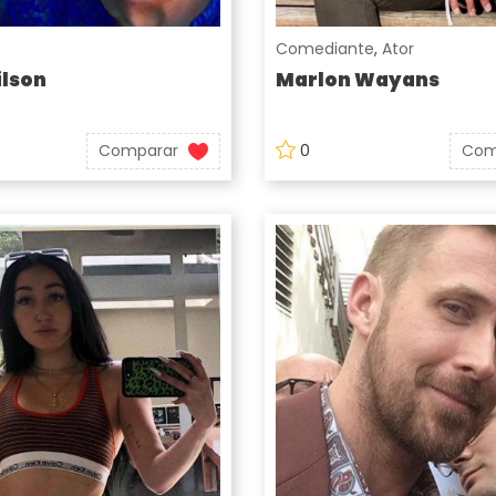
Comediante
,
Ator
lson
Marlon Wayans
Comparar
0
Com