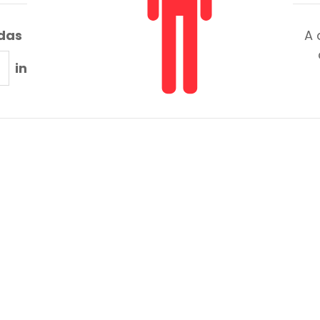
adas
A 
in