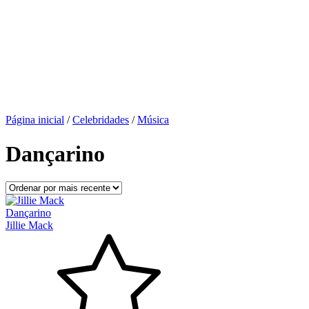
Página inicial
/
Celebridades
/
Música
Dançarino
Dançarino
Jillie Mack