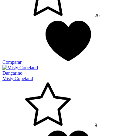
26
Comparar
Dançarino
Misty Copeland
9