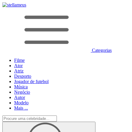
Categorias
Filme
Ator
Atriz
Desporto
Jogador de futebol
Música
Negócio
Autor
Modelo
Mais ...