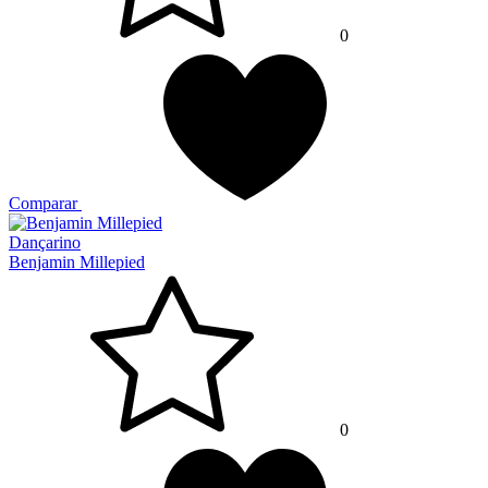
0
Comparar
Dançarino
Benjamin Millepied
0