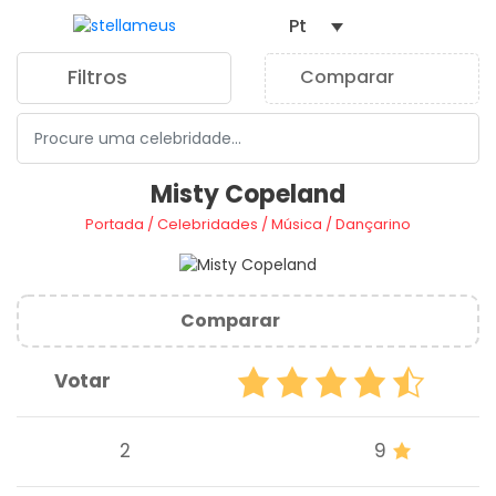
Pt
Filtros
Comparar
0
Misty Copeland
Portada
/
Celebridades
/
Música
/
Dançarino
Comparar
Votar
2
9