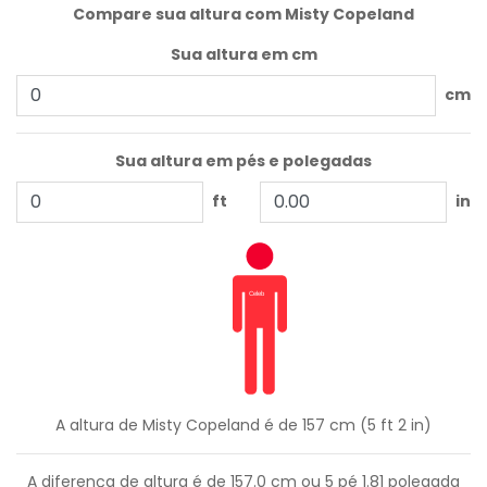
Compare sua altura com Misty Copeland
Sua altura em cm
cm
Sua altura em pés e polegadas
ft
in
A altura de Misty Copeland é de 157 cm (5 ft 2 in)
A diferença de altura é de
157.0
cm ou
5
pé
1.81
polegada