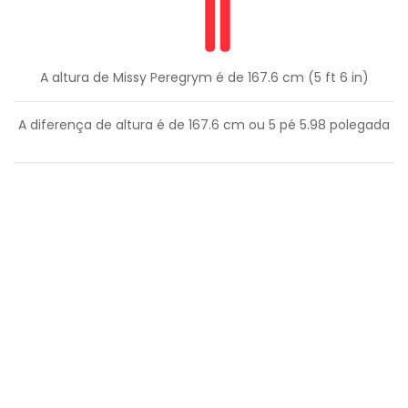
A altura de Missy Peregrym é de 167.6 cm (5 ft 6 in)
A diferença de altura é de
167.6
cm ou
5
pé
5.98
polegada