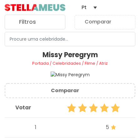
Pt
Filtros
Comparar
0
Missy Peregrym
Portada
/
Celebridades
/
Filme
/
Atriz
Comparar
Votar
1
5