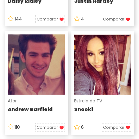
Daisy Ridley
Justin Hartley
144
4
Comparar
Comparar
Ator
Estrela de TV
Andrew Garfield
Snooki
110
6
Comparar
Comparar