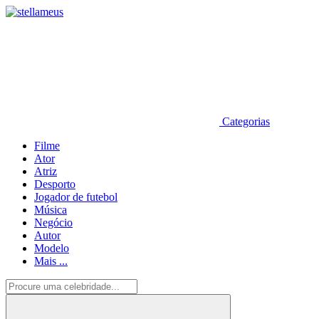
Categorias
Filme
Ator
Atriz
Desporto
Jogador de futebol
Música
Negócio
Autor
Modelo
Mais ...