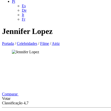
Pt
Es
De
It
Fr
Jennifer Lopez
Portada
/
Celebridades
/
Filme
/
Atriz
Comparar
Votar
Classificação 4,7