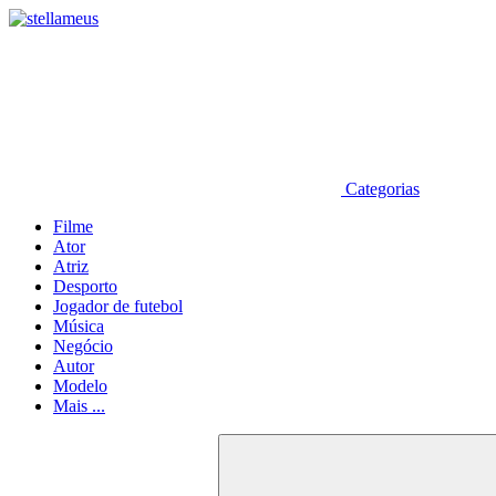
Categorias
Filme
Ator
Atriz
Desporto
Jogador de futebol
Música
Negócio
Autor
Modelo
Mais ...