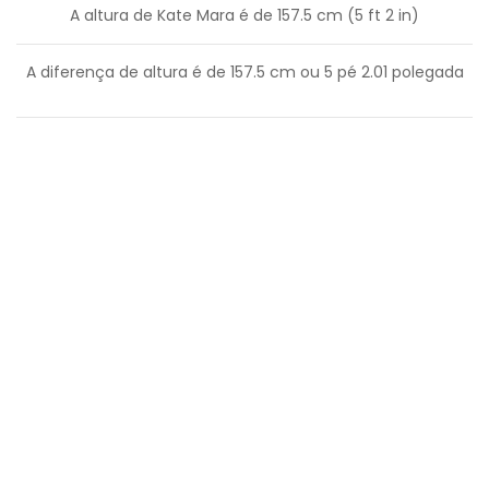
A altura de Kate Mara é de 157.5 cm (5 ft 2 in)
A diferença de altura é de
157.5
cm ou
5
pé
2.01
polegada