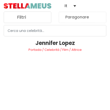
It
Filtri
Paragonare
0
Jennifer Lopez
Portada
/
Celebrità
/
Film
/
Attrice