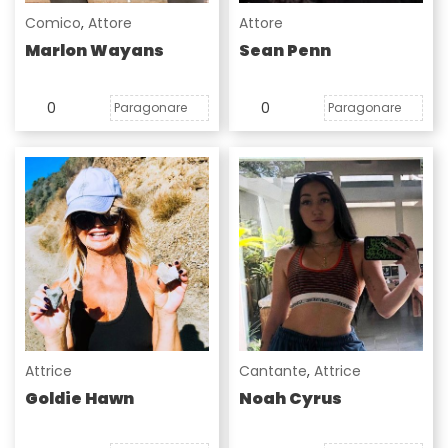
Comico
,
Attore
Attore
Marlon Wayans
Sean Penn
0
0
Paragonare
Paragonare
Attrice
Cantante
,
Attrice
Goldie Hawn
Noah Cyrus