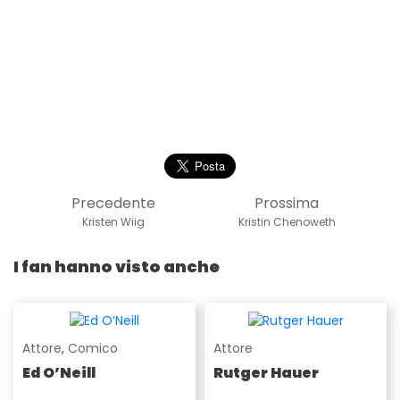
Precedente
Prossima
Kristen Wiig
Kristin Chenoweth
I fan hanno visto anche
Attore
,
Comico
Attore
Ed O’Neill
Rutger Hauer