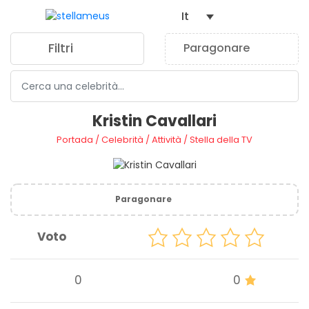
It
Filtri
Paragonare
0
Kristin Cavallari
Portada
/
Celebrità
/
Attività
/
Stella della TV
Paragonare
Voto
0
0