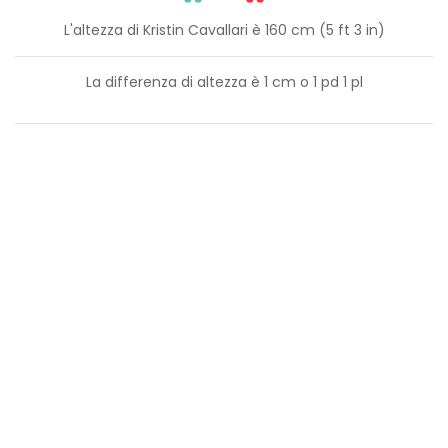
L'altezza di Kristin Cavallari è 160 cm (5 ft 3 in)
La differenza di altezza è
1
cm o
1
pd
1
pl