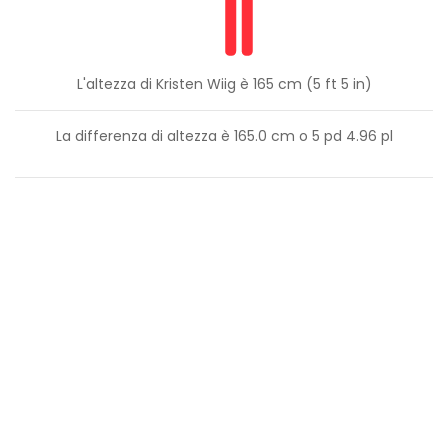
L'altezza di Kristen Wiig è 165 cm (5 ft 5 in)
La differenza di altezza è
165.0
cm o
5
pd
4.96
pl