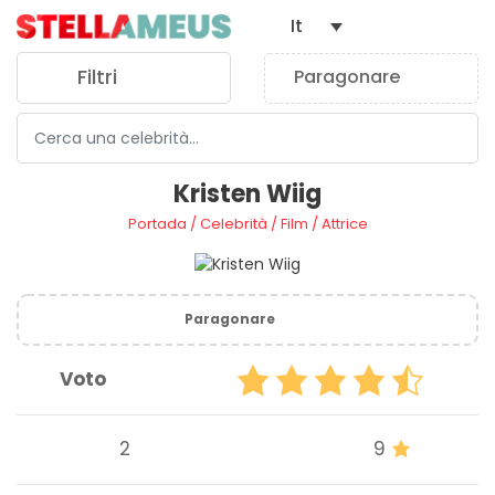
It
Filtri
Paragonare
0
Kristen Wiig
Portada
/
Celebrità
/
Film
/
Attrice
Paragonare
Voto
2
9