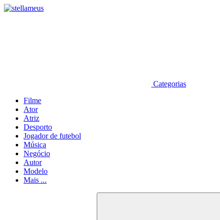
Categorias
Filme
Ator
Atriz
Desporto
Jogador de futebol
Música
Negócio
Autor
Modelo
Mais ...