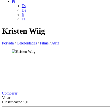
Pt
Es
De
It
Fr
Kristen Wiig
Portada
/
Celebridades
/
Filme
/
Atriz
Comparar
Votar
Classificação 5,0