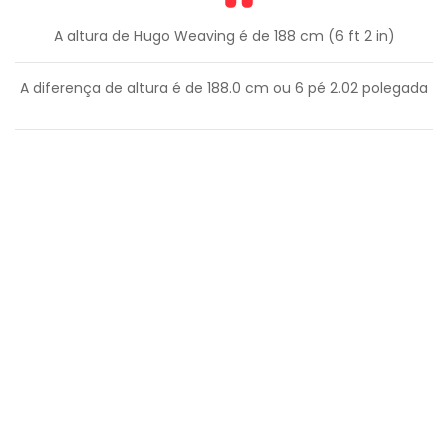
A altura de Hugo Weaving é de 188 cm (6 ft 2 in)
A diferença de altura é de
188.0
cm ou
6
pé
2.02
polegada