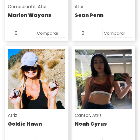
Comediante
,
Ator
Ator
Marlon Wayans
Sean Penn
0
0
Comparar
Comparar
Atriz
Cantor
,
Atriz
Goldie Hawn
Noah Cyrus