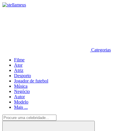
Categorias
Filme
Ator
Atriz
Desporto
Jogador de futebol
Música
Negócio
Autor
Modelo
Mais ...