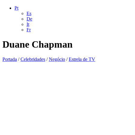
Pt
Es
De
It
Fr
Duane Chapman
Portada
/
Celebridades
/
Negócio
/
Estrela de TV