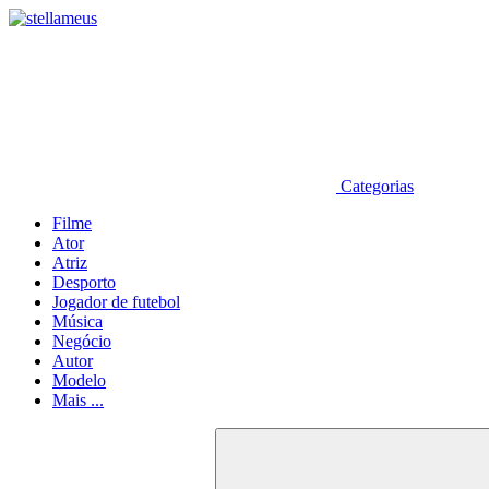
Categorias
Filme
Ator
Atriz
Desporto
Jogador de futebol
Música
Negócio
Autor
Modelo
Mais ...