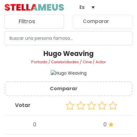
Es
Filtros
Comparar
0
Hugo Weaving
Portada
/
Celebridades
/
Cine
/
Actor
Comparar
Votar
0
0