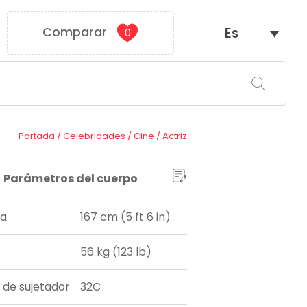
Comparar
Es
0
Portada
/
Celebridades
/
Cine
/
Actriz
Parámetros del cuerpo
ra
167 cm (5 ft 6 in)
56 kg (123 lb)
a de sujetador
32C