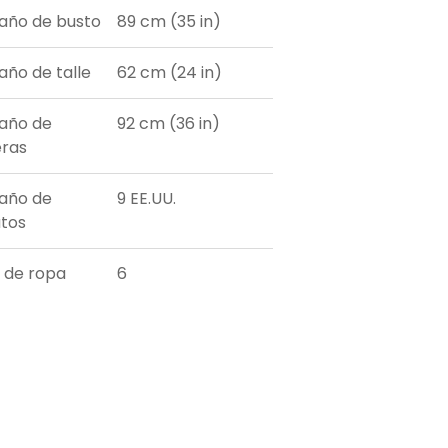
ño de busto
89 cm (35 in)
ño de talle
62 cm (24 in)
año de
92 cm (36 in)
ras
año de
9 EE.UU.
tos
a de ropa
6