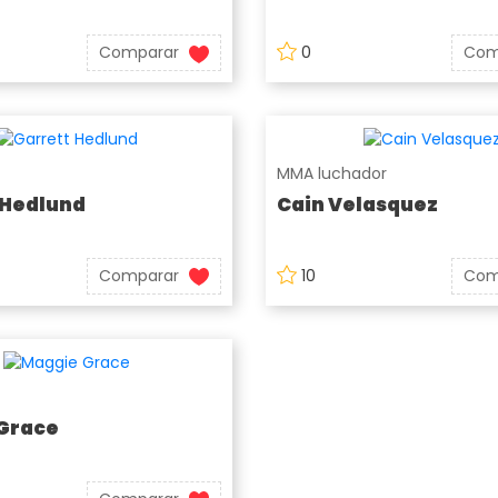
Comparar
0
Com
MMA luchador
 Hedlund
Cain Velasquez
Comparar
10
Com
Grace