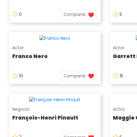
0
Comparar
5
Actor
Actor
Franco Nero
Garrett
10
Comparar
15
Negocio
Actriz
François-Henri Pinault
Maggie 