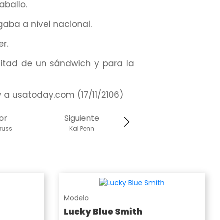
aballo.
gaba a nivel nacional.
er.
itad de un sándwich y para la
ey a usatoday.com (17/11/2106)
or
Siguiente
russ
Kal Penn
Modelo
Lucky Blue Smith