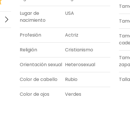
Tama
Lugar de
USA
nacimiento
Tama
Profesión
Actriz
Tam
cade
Religión
Cristianismo
Tam
Orientación sexual
Heterosexual
zapa
Color de cabello
Rubio
Tall
Color de ojos
Verdes