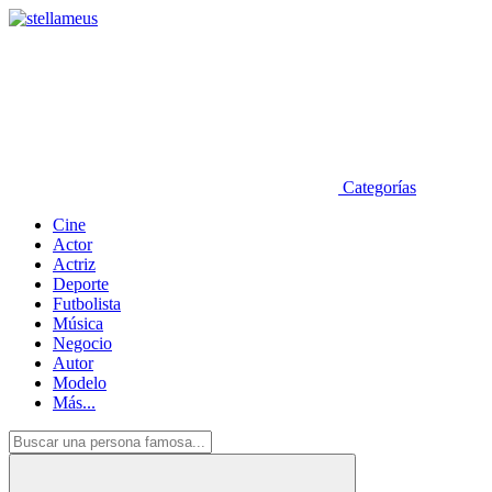
Categorías
Cine
Actor
Actriz
Deporte
Futbolista
Música
Negocio
Autor
Modelo
Más...