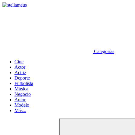
Categorías
Cine
Actor
Actriz
Deporte
Futbolista
Música
Negocio
Autor
Modelo
Más...