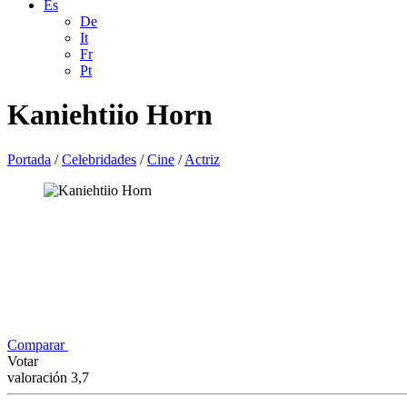
Es
De
It
Fr
Pt
Kaniehtiio Horn
Portada
/
Celebridades
/
Cine
/
Actriz
Comparar
Votar
valoración 3,7