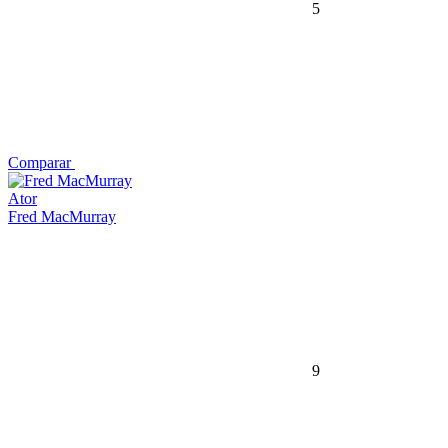
5
Comparar
Ator
Fred MacMurray
9