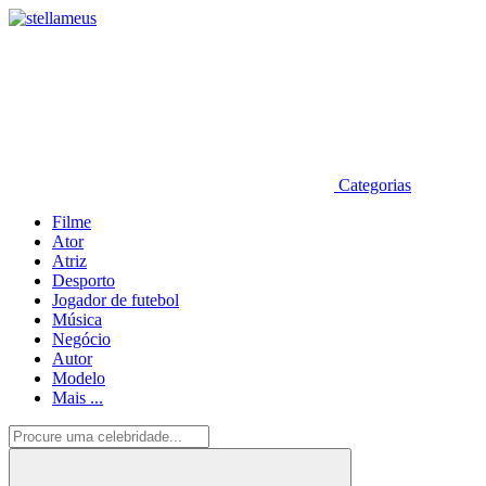
Categorias
Filme
Ator
Atriz
Desporto
Jogador de futebol
Música
Negócio
Autor
Modelo
Mais ...