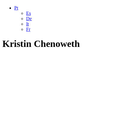
Pt
Es
De
It
Fr
Kristin Chenoweth