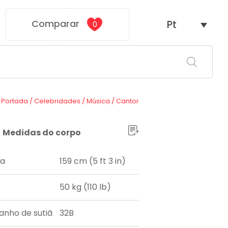
Comparar
Pt
0
Portada
/
Celebridades
/
Música
/
Cantor
Medidas do corpo
ra
159 cm (5 ft 3 in)
50 kg (110 lb)
nho de sutiã
32B