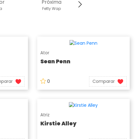
or
Próxima
da
Fetty Wap
Ator
Sean Penn
parar
0
Comparar
Atriz
Kirstie Alley