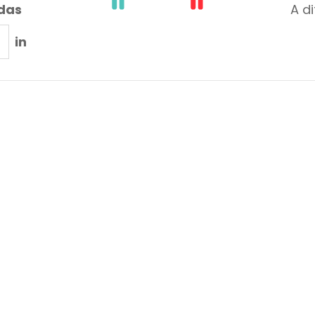
adas
A d
in