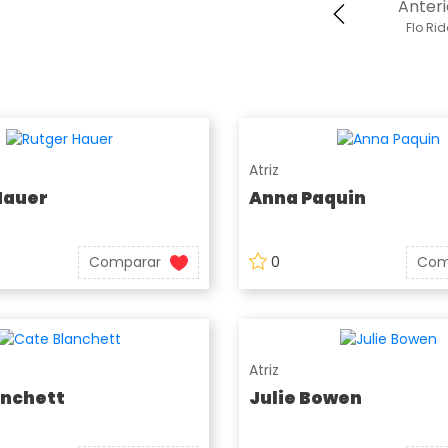
Anteri
Flo Ri
Atriz
Hauer
Anna Paquin
Comparar
0
Com
Atriz
anchett
Julie Bowen