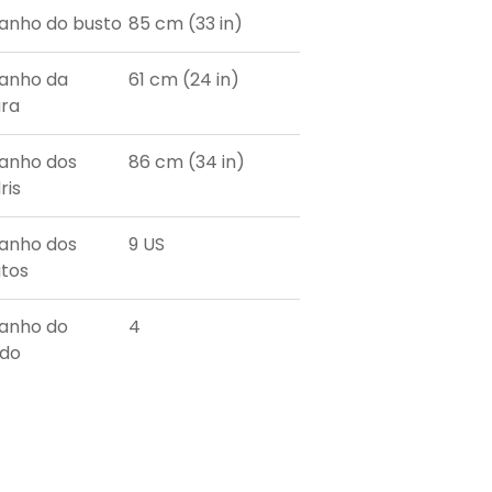
nho do busto
85 cm (33 in)
anho da
61 cm (24 in)
ura
anho dos
86 cm (34 in)
ris
anho dos
9 US
tos
anho do
4
ido