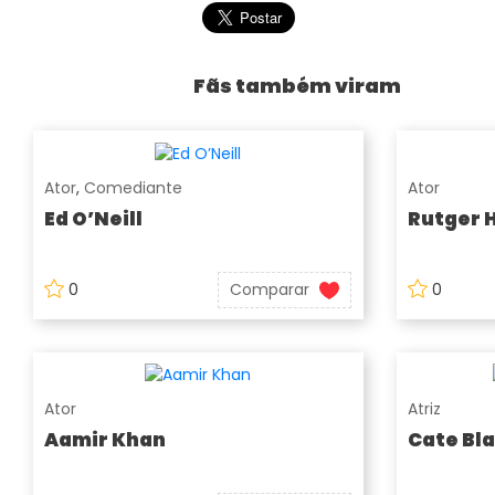
Fãs também viram
Ator
,
Comediante
Ator
Ed O’Neill
Rutger 
0
Comparar
0
Ator
Atriz
Aamir Khan
Cate Bl