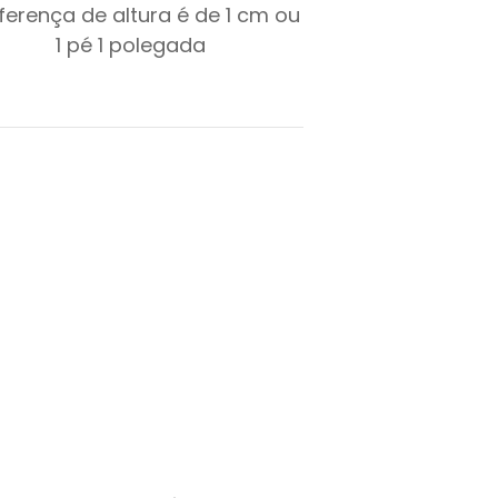
iferença de altura é de
1
cm ou
1
pé
1
polegada