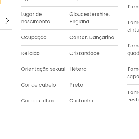
Tama
Lugar de
Gloucestershire,
nascimento
England
Tam
cint
Ocupação
Cantor, Dançarino
Tam
Religião
Cristandade
quad
Orientação sexual
Hétero
Tam
sapa
Cor de cabelo
Preto
Tam
vest
Cor dos olhos
Castanho