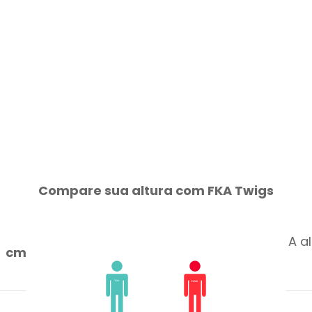
Compare sua altura com FKA Twigs
A a
cm