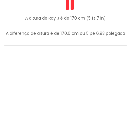
A altura de Ray J é de 170 cm (5 ft 7 in)
A diferença de altura é de
170.0
cm ou
5
pé
6.93
polegada