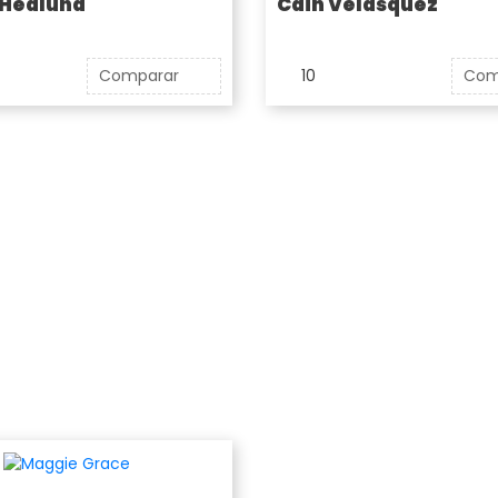
 Hedlund
Cain Velasquez
Comparar
10
Com