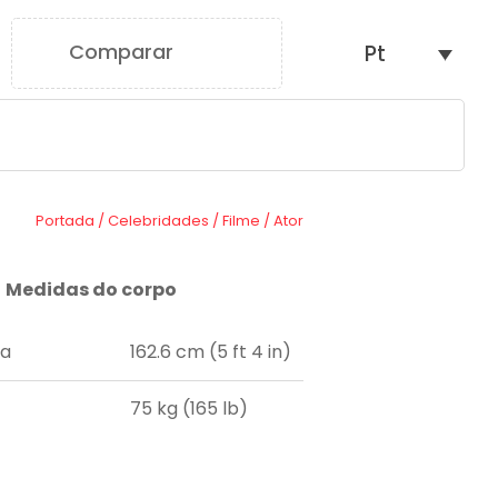
Comparar
Pt
0
Portada
/
Celebridades
/
Filme
/
Ator
Medidas do corpo
ra
162.6 cm (5 ft 4 in)
75 kg (165 lb)