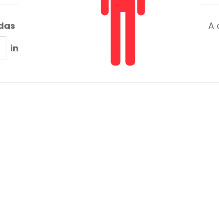
adas
A 
in