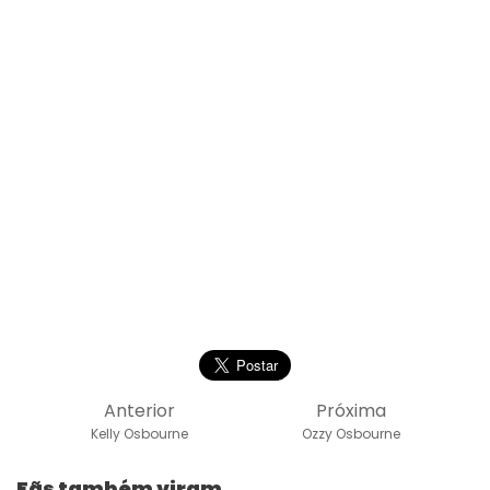
Anterior
Próxima
Kelly Osbourne
Ozzy Osbourne
Fãs também viram