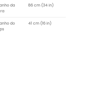
anho da
86 cm (34 in)
ura
anho do
41 cm (16 in)
ps