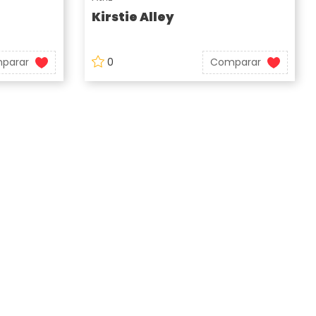
Kirstie Alley
parar
0
Comparar