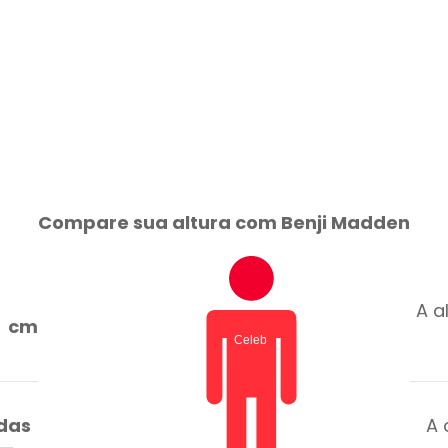
Compare sua altura com Benji Madden
A a
cm
adas
A 