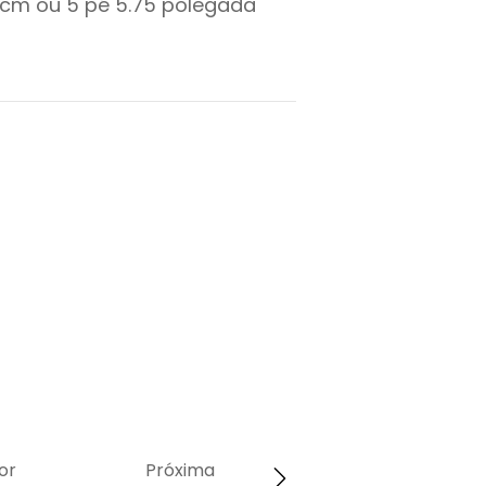
cm ou
5
pé
5.75
polegada
or
Próxima