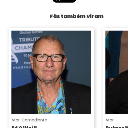
Fãs também viram
Ator
,
Comediante
Ator
Ed O’Neill
Rutger 