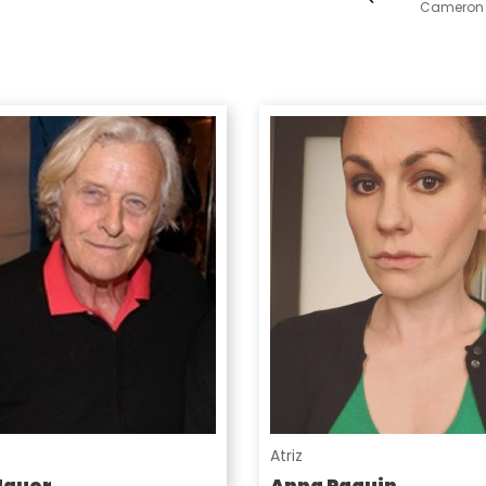
Cameron 
Atriz
Hauer
Anna Paquin