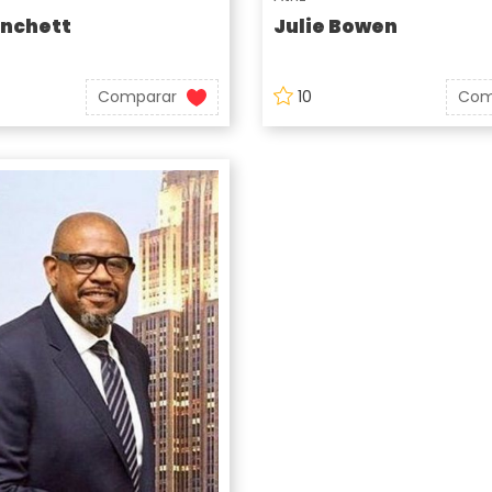
anchett
Julie Bowen
Comparar
10
Com