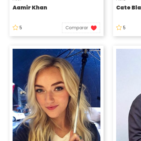
Aamir Khan
Cate Bl
5
Comparar
5