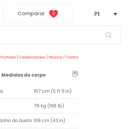
Comparar
Pt
0
Portada
/
Celebridades
/
Música
/
Cantor
Medidas do corpo
ra
167 cm (5 ft 6 in)
76 kg (168 lb)
nho do busto
109 cm (43 in)