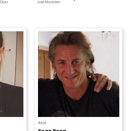
Diaz
Joel Madden
Ator
Sean Penn