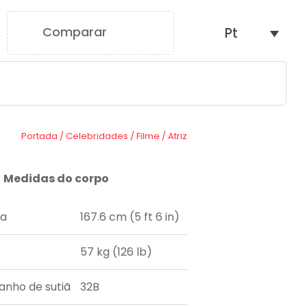
Comparar
Pt
0
Portada
/
Celebridades
/
Filme
/
Atriz
Medidas do corpo
ra
167.6 cm (5 ft 6 in)
57 kg (126 lb)
nho de sutiã
32B