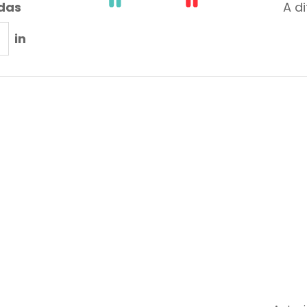
adas
A d
in