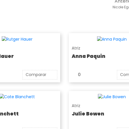
Anteri
Nicole Eg
Atriz
Hauer
Anna Paquin
Comparar
0
Com
Atriz
anchett
Julie Bowen