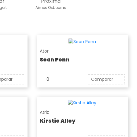
or
Próxima
gert
Aimee Osbourne
Ator
Sean Penn
parar
0
Comparar
Atriz
Kirstie Alley