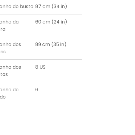
nho do busto
87 cm (34 in)
anho da
60 cm (24 in)
ura
anho dos
89 cm (35 in)
ris
anho dos
8 US
tos
anho do
6
ido