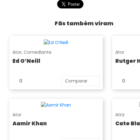
Fãs também viram
Ator
,
Comediante
Ator
Ed O’Neill
Rutger 
0
Comparar
0
Ator
Atriz
Aamir Khan
Cate Bl