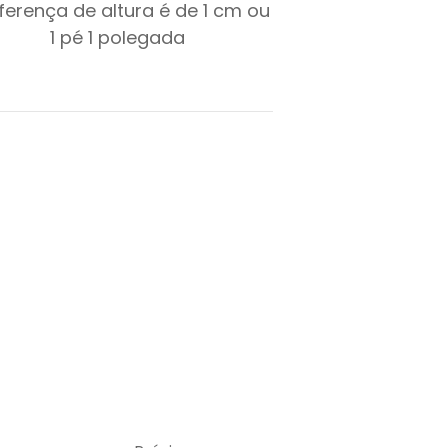
iferença de altura é de
1
cm ou
1
pé
1
polegada