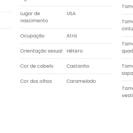
Tama
Lugar de
USA
nascimento
Tam
cint
Ocupação
Atriz
Tam
Orientação sexual
Hétero
quad
Cor de cabelo
Castanho
Tam
sapa
Cor dos olhos
Caramelado
Tam
vest