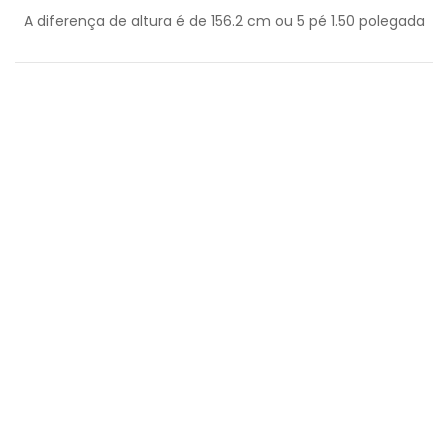
A diferença de altura é de
156.2
cm ou
5
pé
1.50
polegada