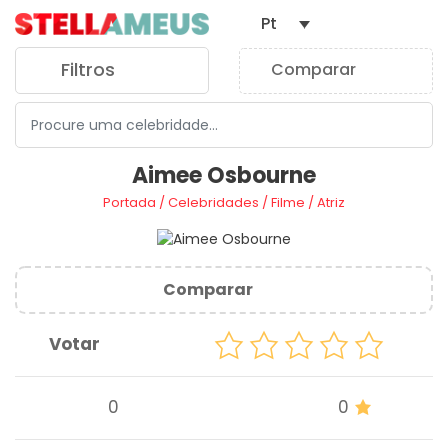
Pt
Filtros
Comparar
0
Aimee Osbourne
Portada
/
Celebridades
/
Filme
/
Atriz
Comparar
Votar
0
0