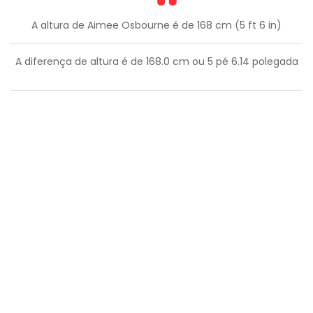
A altura de Aimee Osbourne é de 168 cm (5 ft 6 in)
A diferença de altura é de
168.0
cm ou
5
pé
6.14
polegada