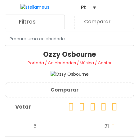
Pt
Filtros
Comparar
0
Ozzy Osbourne
Portada
/
Celebridades
/
Música
/
Cantor
Comparar
Votar
5
21