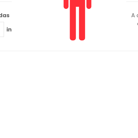
adas
A 
in