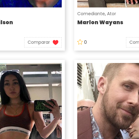
Comediante
,
Ator
lson
Marlon Wayans
Comparar
0
Com