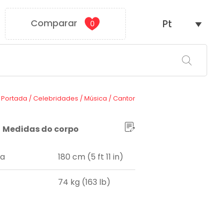
Comparar
Pt
0
Portada
/
Celebridades
/
Música
/
Cantor
Medidas do corpo
ra
180 cm (5 ft 11 in)
74 kg (163 lb)