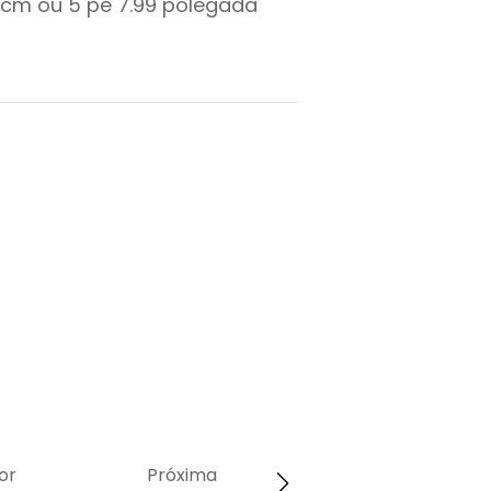
cm ou
5
pé
7.99
polegada
or
Próxima