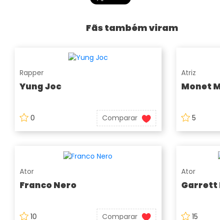
Fãs também viram
Rapper
Atriz
Yung Joc
Monet 
0
Comparar
5
Ator
Ator
Franco Nero
Garrett
10
Comparar
15