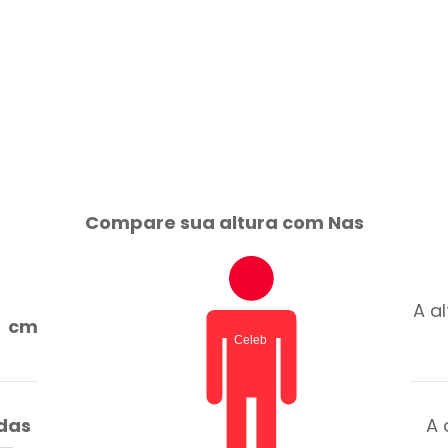
Compare sua altura com Nas
A al
cm
adas
A 