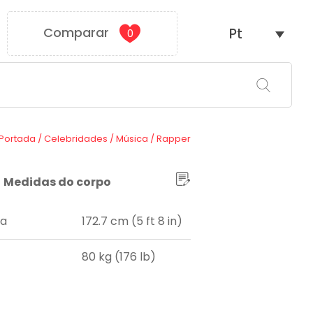
Comparar
Pt
0
Portada
/
Celebridades
/
Música
/
Rapper
Medidas do corpo
ra
172.7 cm (5 ft 8 in)
80 kg (176 lb)