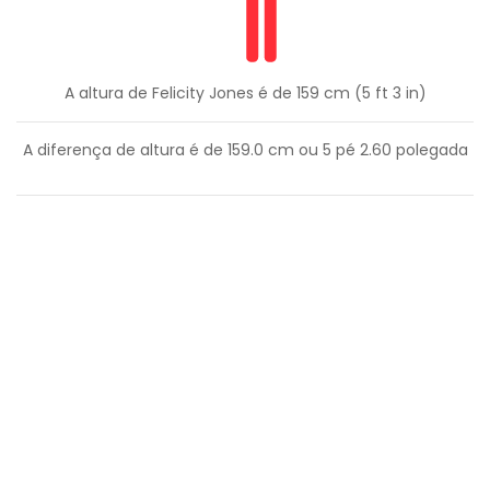
A altura de Felicity Jones é de 159 cm (5 ft 3 in)
A diferença de altura é de
159.0
cm ou
5
pé
2.60
polegada