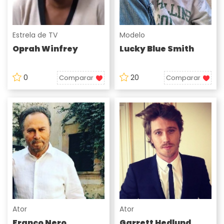
Estrela de TV
Modelo
Oprah Winfrey
Lucky Blue Smith
0
20
Comparar
Comparar
Ator
Ator
Franco Nero
Garrett Hedlund