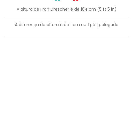
A altura de Fran Drescher é de 164 cm (5 ft 5 in)
A diferença de altura é de
1
cm ou
1
pé
1
polegada