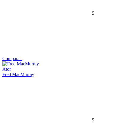
5
Comparar
Ator
Fred MacMurray
9