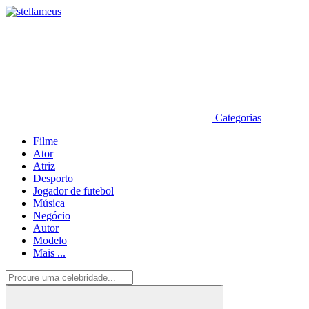
Categorias
Filme
Ator
Atriz
Desporto
Jogador de futebol
Música
Negócio
Autor
Modelo
Mais ...