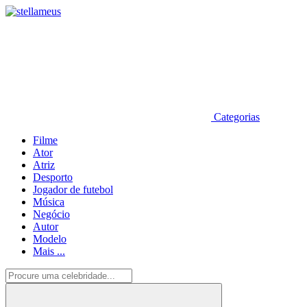
Categorias
Filme
Ator
Atriz
Desporto
Jogador de futebol
Música
Negócio
Autor
Modelo
Mais ...