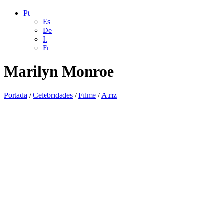
Pt
Es
De
It
Fr
Marilyn Monroe
Portada
/
Celebridades
/
Filme
/
Atriz