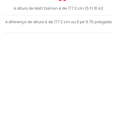
A altura de Matt Damon é de 177.2 cm (5 ft 10 in)
A diferença de altura é de
177.2
cm ou
5
pé
9.76
polegada