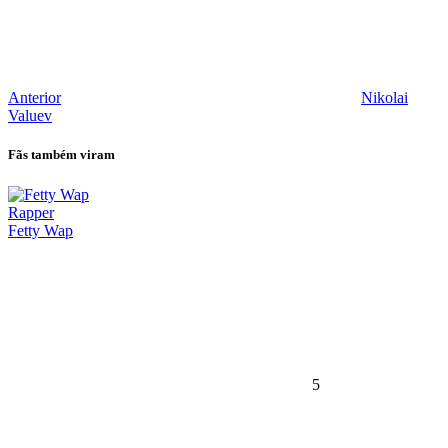
Anterior
Nikolai
Valuev
Fãs também viram
Rapper
Fetty Wap
5