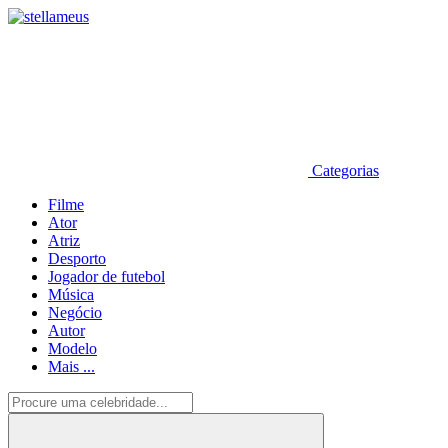
Categorias
Filme
Ator
Atriz
Desporto
Jogador de futebol
Música
Negócio
Autor
Modelo
Mais ...