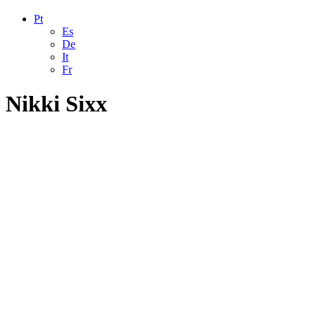
Pt
Es
De
It
Fr
Nikki Sixx