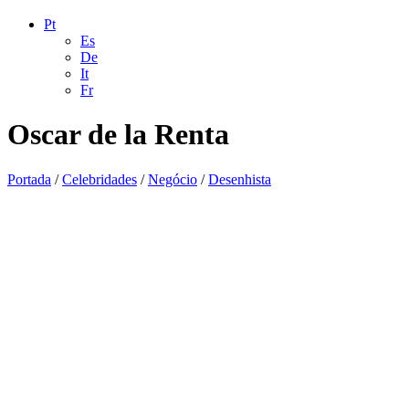
Pt
Es
De
It
Fr
Oscar de la Renta
Portada
/
Celebridades
/
Negócio
/
Desenhista