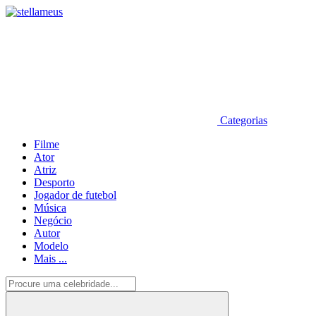
Categorias
Filme
Ator
Atriz
Desporto
Jogador de futebol
Música
Negócio
Autor
Modelo
Mais ...