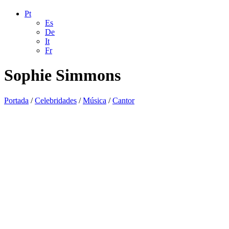
Pt
Es
De
It
Fr
Sophie Simmons
Portada
/
Celebridades
/
Música
/
Cantor