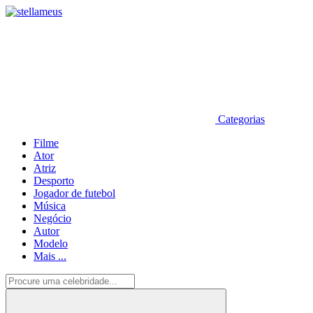
Categorias
Filme
Ator
Atriz
Desporto
Jogador de futebol
Música
Negócio
Autor
Modelo
Mais ...