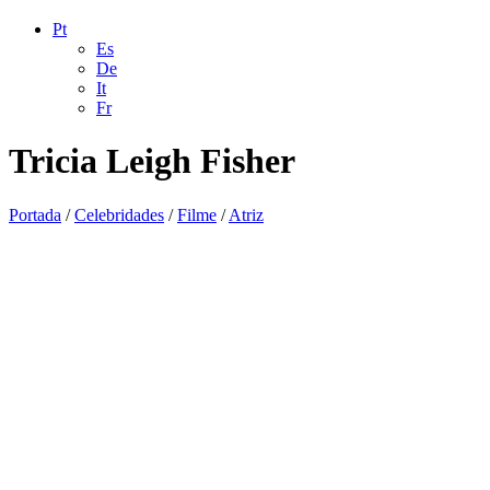
Pt
Es
De
It
Fr
Tricia Leigh Fisher
Portada
/
Celebridades
/
Filme
/
Atriz