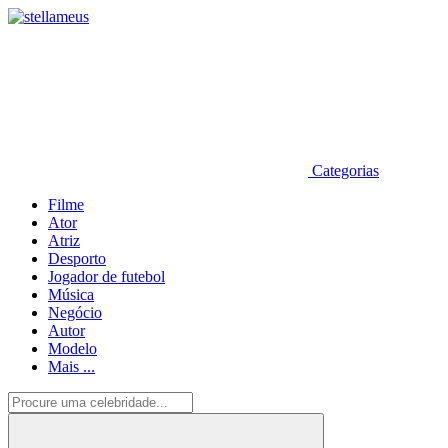
Categorias
Filme
Ator
Atriz
Desporto
Jogador de futebol
Música
Negócio
Autor
Modelo
Mais ...