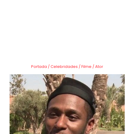
Portada
/
Celebridades
/
Filme
/
Ator