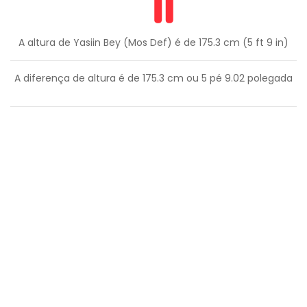
A altura de Yasiin Bey (Mos Def) é de 175.3 cm (5 ft 9 in)
A diferença de altura é de
175.3
cm ou
5
pé
9.02
polegada