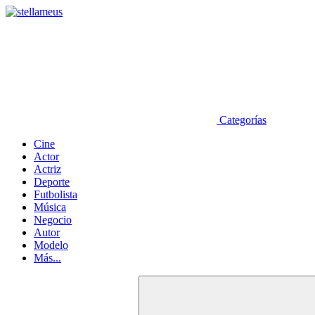
Categorías
Cine
Actor
Actriz
Deporte
Futbolista
Música
Negocio
Autor
Modelo
Más...