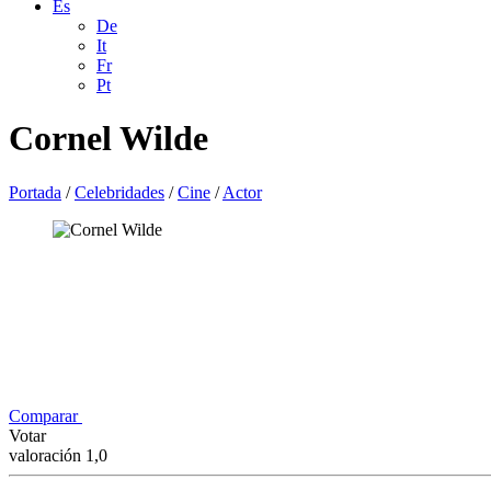
Es
De
It
Fr
Pt
Cornel Wilde
Portada
/
Celebridades
/
Cine
/
Actor
Comparar
Votar
valoración 1,0