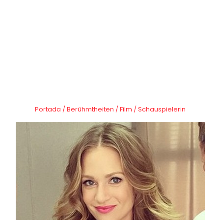
Portada
/
Berühmtheiten
/
Film
/
Schauspielerin