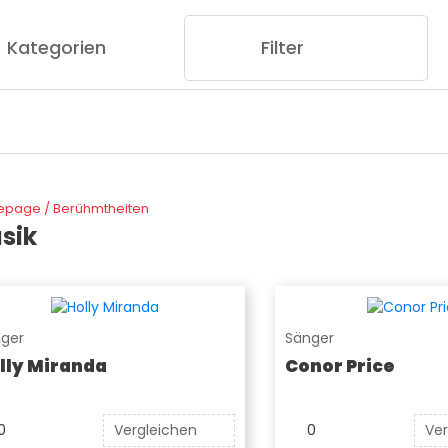
Kategorien
Filter
epage
/
Berühmtheiten
sik
ger
Sänger
lly Miranda
Conor Price
0
Vergleichen
0
Ver