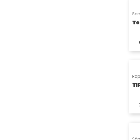
Sän
Te
Rap
TIP
Sän