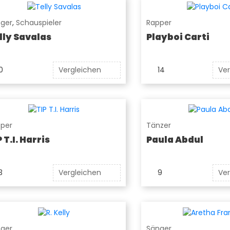
ger
,
Schauspieler
Rapper
lly Savalas
Playboi Carti
0
Vergleichen
14
Ver
per
Tänzer
 T.I. Harris
Paula Abdul
3
Vergleichen
9
Ver
ger
Sänger