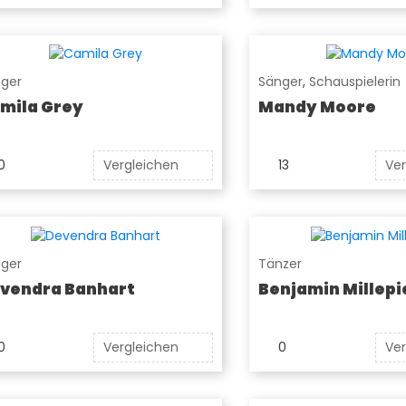
ger
Sänger
,
Schauspielerin
mila Grey
Mandy Moore
0
Vergleichen
13
Ver
ger
Tänzer
vendra Banhart
Benjamin Millepi
0
Vergleichen
0
Ver